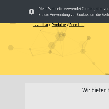
Diese Webseite verwendet Cookies, aber vera
HOME
PRO
Sie die Verwendung von Cookies um die Seite
evvaoil.at
>
Produkte
>
Food Line
Wir bieten