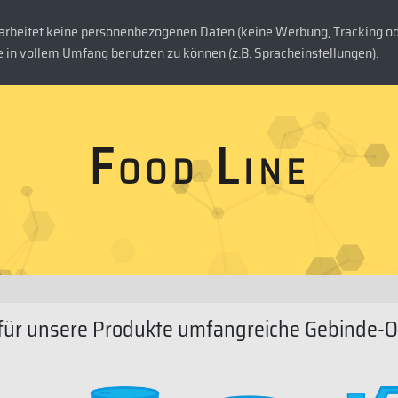
rbeitet keine personenbezogenen Daten (keine Werbung, Tracking ode
DUKTE
UNTERNEHMEN
KONTAKT
 in vollem Umfang benutzen zu können (z.B. Spracheinstellungen).
F
o
o
d
L
i
n
e
 für unsere Produkte umfangreiche Gebinde-O