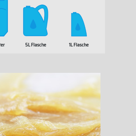
ter
5L Flasche
1L Flasche
WHITELABEL
EL
WHITELABEL