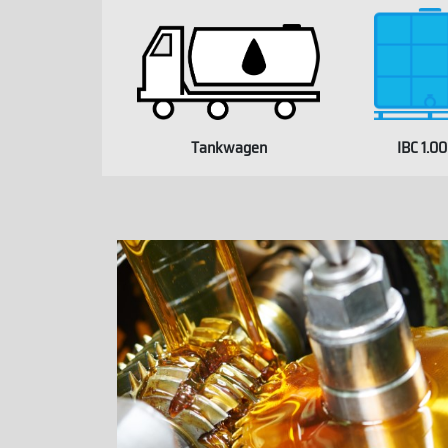
Tankwagen
IBC 1.0
WHITELA