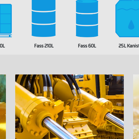
00L
Fass 210L
Fass 60L
25L Kanis
WHITELAB
BEL
WHITELABEL
WHITELABEL