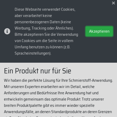
Diese Webseite verwendet Cookies,
aber verarbeitet keine
evvaoil.at
>
Produkte
>
Tailor-Made Line
personenbezogenen Daten (keine
T
a
i
l
o
r
-
M
a
d
e
L
i
n
e
Werbung, Tracking oder Ähnliches).
Akzeptieren
Bitte akzeptieren Sie die Verwendung
von Cookies um die Seite in vollem
Umfang benutzen zu können (z.B.
Spracheinstellungen).
Ein Produkt nur für Sie
Wir haben die perfekte Lösung für Ihre Schmierstoff-Anwendung.
Mit unseren Experten erarbeiten wir im Detail, welche
Anforderungen und Bedürfnisse Ihre Anwendung hat und
entwickeln gemeinsam das optimale Produkt. Trotz unserer
breiten Produktpalette gibt es immer wieder spezielle
Anwendungsfälle, an denen Standardprodukte an deren Grenzen