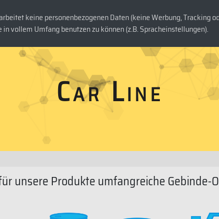
rbeitet keine personenbezogenen Daten (keine Werbung, Tracking ode
DUKTE
UNTERNEHMEN
KONTAKT
 in vollem Umfang benutzen zu können (z.B. Spracheinstellungen).
C
a
r
L
i
n
e
 für unsere Produkte umfangreiche Gebinde-O