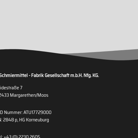
Schmiermittel - Fabrik Gesellschaft m.b.H. Nfg. KG.
idestraße 7
2433 Margarethen/Moos
ID Nummer: ATU17729000
: 2848 p, HG Korneuburg
l: +43 (0) 2230 2605