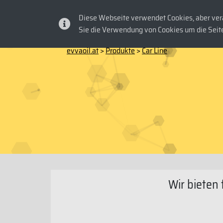
Diese Webseite verwendet Cookies, aber vera
HOME
PRO
Sie die Verwendung von Cookies um die Seite
evvaoil.at
>
Produkte
>
Car Line
Wir bieten