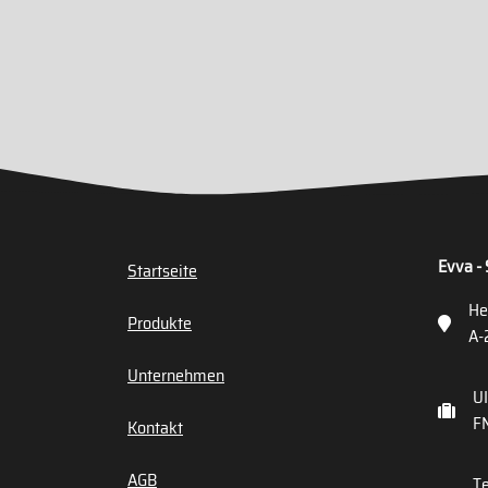
Evva - 
Startseite
He
Produkte
A-
Unternehmen
U
FN
Kontakt
AGB
Te