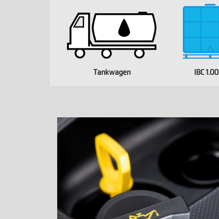
Tankwagen
IBC 1.0
WHITELA