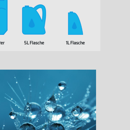
ter
5L Flasche
1L Flasche
WHITELABEL
EL
WHITELABEL