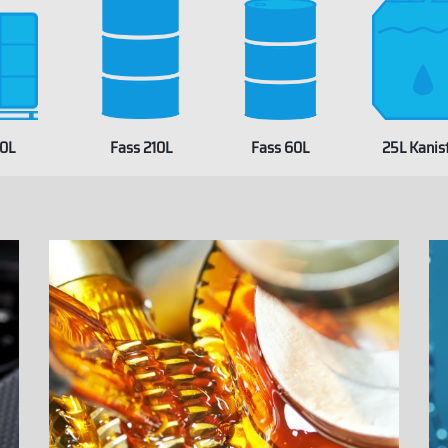
00L
Fass 210L
Fass 60L
25L Kanis
WHITELAB
BEL
WHITELABEL
WHITELABEL